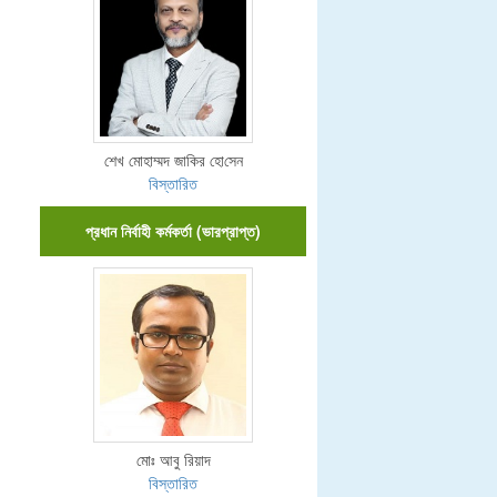
শেখ মোহাম্মদ জা‌কির হো‌সেন
বিস্তারিত
প্রধান নির্বাহী কর্মকর্তা (ভারপ্রাপ্ত)
মোঃ আবু রিয়াদ
বিস্তারিত