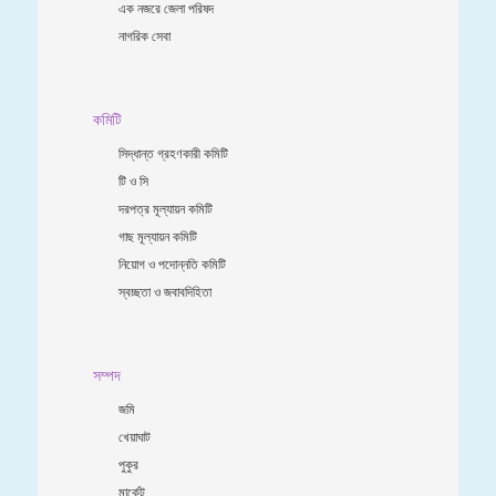
এক নজরে জেলা পরিষদ
নাগরিক সেবা
কমিটি
সিদ্ধান্ত গ্রহণকারী কমিটি
টি ও সি
দরপত্র মূল্যায়ন কমিটি
গাছ মূল্যায়ন কমিটি
নিয়োগ ও পদোন্নতি কমিটি
স্বচ্ছতা ও জবাবদিহিতা
সম্পদ
জমি
খেয়াঘাট
পুকুর
মার্কেট