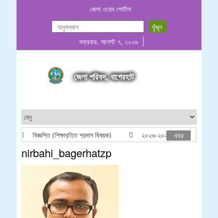
জেলা ওয়েব পোর্টাল
শুক্রবার, আগস্ট ৭, ২০২৬
জেলা পরিষদ, বাগেরহাট
বিজ্ঞপ্তি (শিক্ষাবৃত্তি প্রদান বিষয়ক)
২০২৬-২০২৭ অর্থবছরের জন্য খেয়াঘাট 
খবর
nirbahi_bagerhatzp