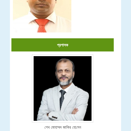
প্রশাসক
শেখ মোহাম্মদ জা‌কির হো‌সেন