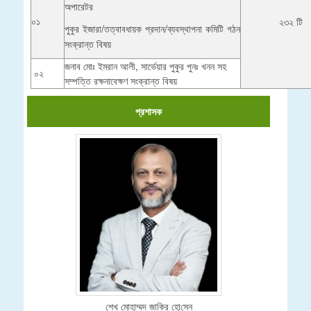
অপারেটর
০১
২৩২ টি
পুকুর ইজারা/তত্বাবধায়ক প্রদান/ব্যবস্থাপনা কমিটি গঠন
সংক্রান্ত বিষয়
জনাব মোঃ ইমরান আলী, সার্ভেয়ার পুকুর পুনঃ খনন সহ
০২
সম্পত্তি রক্ষনাবেক্ষণ সংক্রান্ত বিষয়
প্রশাসক
শেখ মোহাম্মদ জা‌কির হো‌সেন