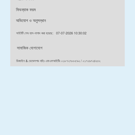
ফিডব্যাক ফরম
অভিযোগ ও অনুসন্ধান
সাইটটি শেষ হাল-নাগাদ করা হয়েছে:
07-07-2026 10:30:02
সামাজিক যোগাযোগ
ডিজাইন & ডেভেলপড বাইঃ এফএলআইটিঃ ০১৮৭২৭৮৮৫৯২ / ০১৭২৯৭২৪২৩২