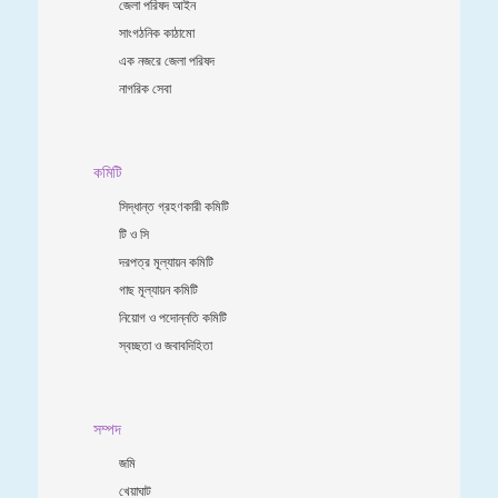
জেলা পরিষদ আইন
সাংগঠনিক কাঠামো
এক নজরে জেলা পরিষদ
নাগরিক সেবা
কমিটি
সিদ্ধান্ত গ্রহণকারী কমিটি
টি ও সি
দরপত্র মূল্যায়ন কমিটি
গাছ মূল্যায়ন কমিটি
নিয়োগ ও পদোন্নতি কমিটি
স্বচ্ছতা ও জবাবদিহিতা
সম্পদ
জমি
খেয়াঘাট