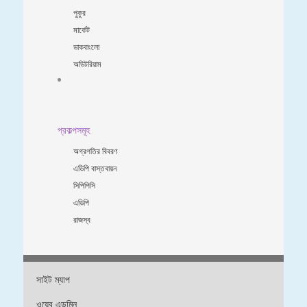
পুকুর
মার্কেট
ডাকবাংলো
অডিটরিয়াম
প্রকল্পসমূহ
অগ্রগতির বিবরণ
এডিপি বাস্তবায়ন
সিপিপিসি
এডিপি
রাজস্ব
সাইট ম্যাপ
ওয়েব এডমিন