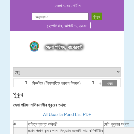
জেলা ওয়েব পোর্টাল
বৃহস্পতিবার, আগস্ট ৬, ২০২৬
জেলা পরিষদ, বাগেরহাট
বিজ্ঞপ্তি (শিক্ষাবৃত্তি প্রদান বিষয়ক)
২০২৬-২০২৭ অর্থবছরের জন্য খ
খবর
পুকুর
জেলা পরিষদ মালিকানাধীন পুকুরের তথ্য:
All Upazila Pond List PDF
#
দায়িত্বপ্রাপ্ত কর্মচারী
মোট পুকুরের সংখ্যা
জনাব পলাশ কুমার পাল, নিম্নমান সহকারী কাম কম্পিউটার