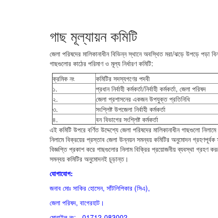
গাছ মূল্যায়ন কমিটি
জেলা পরিষদের মালিকানাধীন বিভিন্ন স্থানে অবস্থিত মরা/ঝড়ে উপড়ে পড়া বিনষ্
গাছগুলোর কাঠের পরিমাণ ও মূল্য নির্ধারণ কমিটি:
ক্রমিক নং
কমিটির সদস্যগণের পদবী
১.
প্রধান নির্বাহী কর্মকর্তা/নির্বাহী কর্মকর্তা, জেলা পরিষদ
২.
জেলা প্রশাসনের একজন উপযুক্ত প্রতিনিধি
৩.
সংশ্লিষ্ট উপজেলা নির্বাহী কর্মকর্তা
৪.
বন বিভাগের সংশ্লিষ্ট কর্মকর্তা
এই কমিটি উপরে বর্ণিত উদ্দেশ্যে জেলা পরিষদের মালিকানাধীন গাছগুলো নিলামে
নিলামে বিক্রয়ের প্রস্তাব জেলা উন্নয়ন সমন্বয় কমিটির অনুমোদন গ্রহণপূর্ব
বিজ্ঞপ্তি প্রকাশ করে গাছগুলোর নিলাম বিক্রির প্রয়োজনীয় ব্যবস্থা গ্রহণ 
সমন্বয় কমিটির অনুমোদনই চূড়ান্ত।
যোগাযোগ:
জনাব মোঃ সাকির হোসেন, সাঁটলিপিকার (সিএ),
জেলা পরিষদ, বাগেরহাট।
মোবাইল নং:- 01712-083002