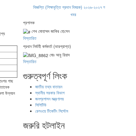
বিজ্ঞপ্তি (শিক্ষাবৃত্তি প্রদান বিষয়ক)
২০২৬-২০২৭ অর্থবছরের জন্য খেয়াঘাট ইজারা
খবর
প্রশাসক
শেখ মোহাম্মদ জা‌কির হো‌সেন
শ্যে
বিস্তারিত
প্রধান নির্বাহী কর্মকর্তা (ভারপ্রাপ্ত)
মোঃ আবু রিয়াদ
বিস্তারিত
গুরুত্বপূর্ণ লিংক
অতঃপর গাছ
জাতীয় তথ্য বাতায়ন
মোতাবেক
স্থানীয় সরকার বিভাগ
েলা উন্নয়ন
জনপ্রশাসন মন্ত্রণালয়
সিপিটিউ
রেলওয়ে টিকেটিং সিস্টেম
জরুরি হটলাইন