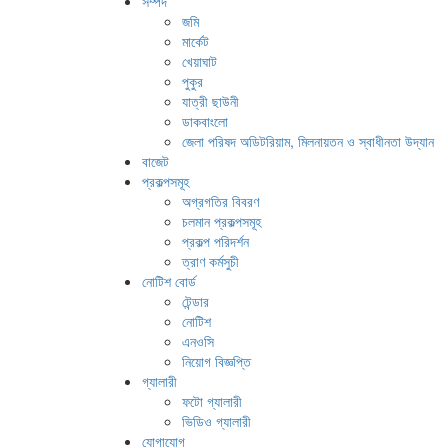
সম্পদ
জমি
মার্কেট
খেয়াঘাট
পুকুর
যাত্রী ছাউনী
ডাকবাংলো
জেলা পরিষদ অডিটরিয়াম, মিলনায়তন ও স্বাধীনতা উদ্যান
বাজেট
প্রকল্পসমূহ
অগ্রগতির বিবরণ
চলমান প্রকল্পসমূহ
প্রকল্প পরিদর্শন
ত্রাণ কর্মসুচী
নোটিশ বোর্ড
টেন্ডার
নোটিশ
এনওসি
নিয়োগ বিজ্ঞপ্তি
গ্যালারী
ফটো গ্যালারী
ভিডিও গ্যালারী
যোগাযোগ