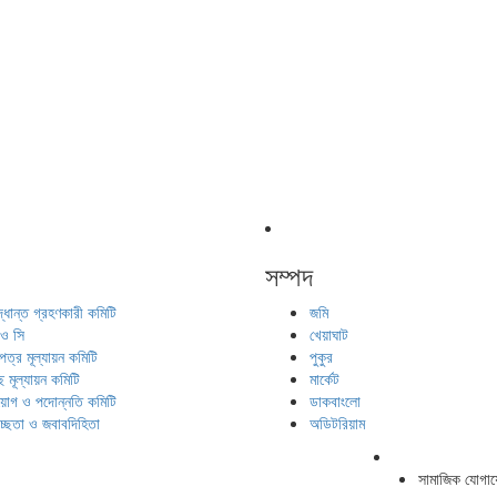
সম্পদ
দ্ধান্ত গ্রহণকারী কমিটি
জমি
 ও সি
খেয়াঘাট
পত্র মূল্যায়ন কমিটি
পুকুর
ছ মূল্যায়ন কমিটি
মার্কেট
য়োগ ও পদোন্নতি কমিটি
ডাকবাংলো
বচ্ছতা ও জবাবদিহিতা
অডিটরিয়াম
সামাজিক যোগা