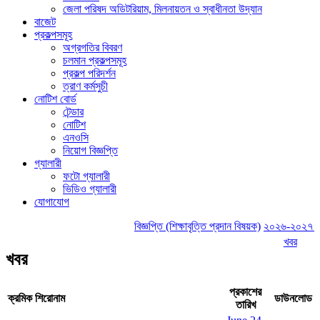
জেলা পরিষদ অডিটরিয়াম, মিলনায়তন ও স্বাধীনতা উদ্যান
বাজেট
প্রকল্পসমূহ
অগ্রগতির বিবরণ
চলমান প্রকল্পসমূহ
প্রকল্প পরিদর্শন
ত্রাণ কর্মসুচী
নোটিশ বোর্ড
টেন্ডার
নোটিশ
এনওসি
নিয়োগ বিজ্ঞপ্তি
গ্যালারী
ফটো গ্যালারী
ভিডিও গ্যালারী
যোগাযোগ
বিজ্ঞপ্তি (শিক্ষাবৃত্তি প্রদান বিষয়ক)
২০২৬-২০২৭ অর্থবছ
খবর
খবর
প্রকাশের
ক্রমিক
শিরোনাম
ডাউনলোড
তারিখ