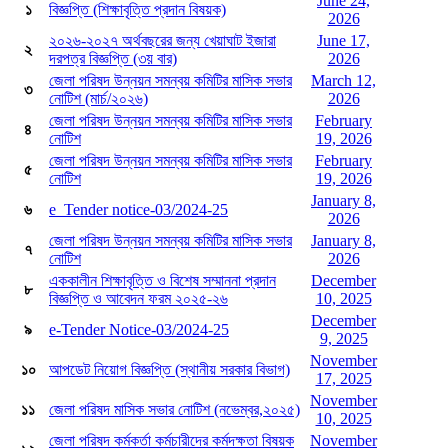
June 24,
১
বিজ্ঞপ্তি (শিক্ষাবৃত্তি প্রদান বিষয়ক)
2026
২০২৬-২০২৭ অর্থবছরের জন্য খেয়াঘাট ইজারা
June 17,
২
দরপত্র বিজ্ঞপ্তি (৩য় বার)
2026
জেলা পরিষদ উন্নয়ন সমন্বয় কমিটির মাসিক সভার
March 12,
৩
নোটিশ (মার্চ/২০২৬)
2026
জেলা পরিষদ উন্নয়ন সমন্বয় কমিটির মাসিক সভার
February
৪
নোটিশ
19, 2026
জেলা পরিষদ উন্নয়ন সমন্বয় কমিটির মাসিক সভার
February
৫
নোটিশ
19, 2026
January 8,
৬
e_Tender notice-03/2024-25
2026
জেলা পরিষদ উন্নয়ন সমন্বয় কমিটির মাসিক সভার
January 8,
৭
নোটিশ
2026
এককালীন শিক্ষাবৃত্তি ও বিশেষ সম্মাননা প্রদান
December
৮
বিজ্ঞপ্তি ও আবেদন ফরম ২০২৫-২৬
10, 2025
December
৯
e-Tender Notice-03/2024-25
9, 2025
November
১০
আপডেট নিয়োগ বিজ্ঞপ্তি (স্থানীয় সরকার বিভাগ)
17, 2025
November
১১
জেলা পরিষদ মাসিক সভার নোটিশ (নভেম্বর,২০২৫)
10, 2025
জেলা পরিষদ কর্মকর্তা কর্মচারীদের কর্মদক্ষতা বিষয়ক
November