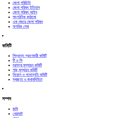
জেলা পরিচিতি
জেলা পরিষদ ইতিহাস
জেলা পরিষদ আইন
সাংগঠনিক কাঠামো
এক নজরে জেলা পরিষদ
নাগরিক সেবা
কমিটি
সিদ্ধান্ত গ্রহণকারী কমিটি
টি ও সি
দরপত্র মূল্যায়ন কমিটি
গাছ মূল্যায়ন কমিটি
নিয়োগ ও পদোন্নতি কমিটি
স্বচ্ছতা ও জবাবদিহিতা
সম্পদ
জমি
খেয়াঘাট