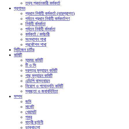
তথ্য প্রদানকারী কর্মকর্তা
প্রশাসন
প্রধান নির্বাহী কর্মকর্তা (ভারপ্রাপ্ত)
পূর্বতন প্রধান নির্বাহী কর্মকর্তাগণ
নির্বাহী র্কমর্কতা
পূর্বতন নির্বাহী র্কমর্কতা
কর্মকর্তা / কর্মচারী
সংস্থাপন শাখা
প্রকৌশল শাখা
সিটিজেন চার্টার
কমিটি
সমন্ময় কমিটি
টি ও সি
দরপত্র মূল্যায়ন কমিটি
গাছ মূল্যায়ন কমিটি
এডিপি বাস্তবায়ন
নিয়োগ ও পদোন্নতি কমিটি
স্বচ্ছতা ও জবাবদিহিতা
সম্পদ
জমি
মার্কেট
খেয়াঘাট
পুকুর
যাত্রী ছাউনী
ডাকবাংলো