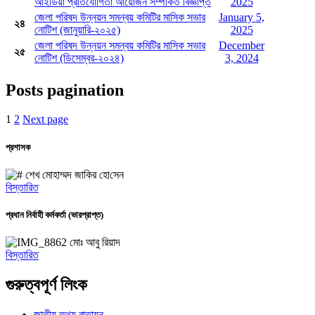
আইডিয়া প্রতিযোগিতা আয়োজন সম্পর্কিত বিজ্ঞপ্তি
2025
জেলা পরিষদ উন্নয়ন সমন্বয় কমিটির মাসিক সভার
January 5,
২৪
নোটিশ (জানুয়ারি-২০২৫)
2025
জেলা পরিষদ উন্নয়ন সমন্বয় কমিটির মাসিক সভার
December
২৫
নোটিশ (ডিসেম্বর-২০২৪)
3, 2024
Posts pagination
1
2
Next page
প্রশাসক
শেখ মোহাম্মদ জা‌কির হো‌সেন
বিস্তারিত
প্রধান নির্বাহী কর্মকর্তা (ভারপ্রাপ্ত)
মোঃ আবু রিয়াদ
বিস্তারিত
গুরুত্বপূর্ণ লিংক
জাতীয় তথ্য বাতায়ন