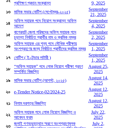
১২
প্রশিক্ষণ প্রদান সংক্রান্ত
9, 2025
September
১৩
মাসিক সভার নোটিশ (সেপ্টেম্বর-২০২৫)
21, 2025
অফিস সহায়ক পদে নিয়োগ সংক্রান্ত অফিস
September
১৪
আদেশ
4, 2025
বাগেরহাট জেলা পরিষদের অফিস সহায়ক পদে
September
১৫
চুড়ান্ত নির্বাচিত প্রার্থীর নাম ও ক্রমিক নম্বর
2, 2025
অফিস সহায়ক এর শূন্য পদে মৌখিক পরীক্ষায়
September
১৬
অংশগ্রহণের জন্য নির্বাচিত প্রার্থীদের ক্রমিক নম্বর
1, 2025
September
১৭
নোটিশ ( ই-টেন্ডার লাটারী )
1, 2025
“অফিস সহায়ক” পদে লোক নিয়োগ পরীক্ষা গ্রহণ
August 25,
১৮
সম্পর্কিত বিজ্ঞপ্তি
2025
August 14,
১৯
মাসিক সভার নোটিশ (আগস্ট, ২০২৫)
2025
August 12,
২০
e-Tender Notice-02/2024-25
2025
August 12,
২১
নিলাম দরপত্র বিজ্ঞপ্তি
2025
অফিস সহায়ক পদে লোক নিয়োগ বিজ্ঞপ্তি ও
July 22,
২২
আবেদন ফরম
2025
জুলাই গণঅভ্যুত্থান স্মরণে অংশগ্রহণমূলক
July 2,
২৩