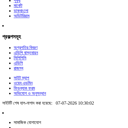
পুকুর
মার্কেট
ডাকবাংলো
অডিটরিয়াম
প্রকল্পসমূহ
অগ্রগতির বিবরণ
এডিপি বাস্তবায়ন
সিপিপিসি
এডিপি
রাজস্ব
সাইট ম্যাপ
ওয়েব এডমিন
ফিডব্যাক ফরম
অভিযোগ ও অনুসন্ধান
সাইটটি শেষ হাল-নাগাদ করা হয়েছে:
07-07-2026 10:30:02
সামাজিক যোগাযোগ