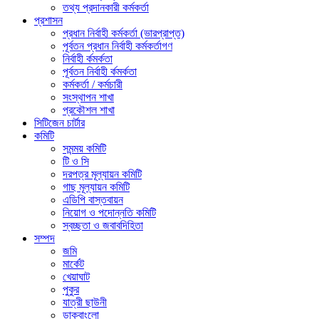
তথ্য প্রদানকারী কর্মকর্তা
প্রশাসন
প্রধান নির্বাহী কর্মকর্তা (ভারপ্রাপ্ত)
পূর্বতন প্রধান নির্বাহী কর্মকর্তাগণ
নির্বাহী র্কমর্কতা
পূর্বতন নির্বাহী র্কমর্কতা
কর্মকর্তা / কর্মচারী
সংস্থাপন শাখা
প্রকৌশল শাখা
সিটিজেন চার্টার
কমিটি
সমন্ময় কমিটি
টি ও সি
দরপত্র মূল্যায়ন কমিটি
গাছ মূল্যায়ন কমিটি
এডিপি বাস্তবায়ন
নিয়োগ ও পদোন্নতি কমিটি
স্বচ্ছতা ও জবাবদিহিতা
সম্পদ
জমি
মার্কেট
খেয়াঘাট
পুকুর
যাত্রী ছাউনী
ডাকবাংলো