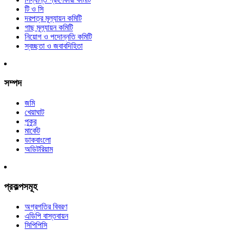
টি ও সি
দরপত্র মূল্যায়ন কমিটি
গাছ মূল্যায়ন কমিটি
নিয়োগ ও পদোন্নতি কমিটি
স্বচ্ছতা ও জবাবদিহিতা
সম্পদ
জমি
খেয়াঘাট
পুকুর
মার্কেট
ডাকবাংলো
অডিটরিয়াম
প্রকল্পসমূহ
অগ্রগতির বিবরণ
এডিপি বাস্তবায়ন
সিপিপিসি