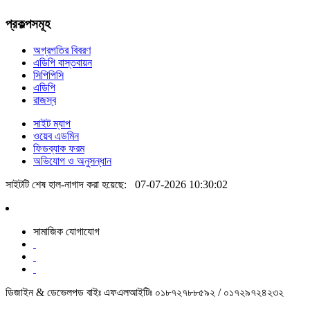
প্রকল্পসমূহ
অগ্রগতির বিবরণ
এডিপি বাস্তবায়ন
সিপিপিসি
এডিপি
রাজস্ব
সাইট ম্যাপ
ওয়েব এডমিন
ফিডব্যাক ফরম
অভিযোগ ও অনুসন্ধান
সাইটটি শেষ হাল-নাগাদ করা হয়েছে:
07-07-2026 10:30:02
সামাজিক যোগাযোগ
ডিজাইন & ডেভেলপড বাইঃ এফএলআইটিঃ ০১৮৭২৭৮৮৫৯২ / ০১৭২৯৭২৪২৩২