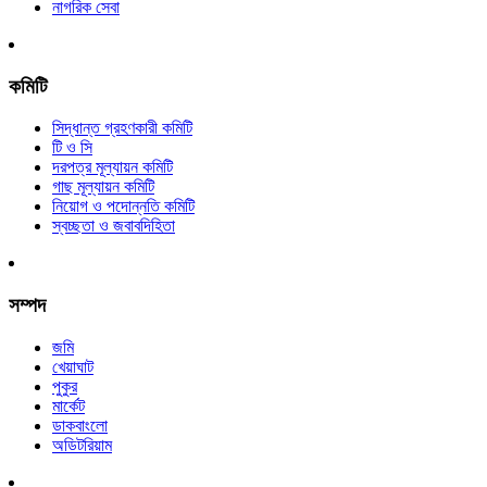
নাগরিক সেবা
কমিটি
সিদ্ধান্ত গ্রহণকারী কমিটি
টি ও সি
দরপত্র মূল্যায়ন কমিটি
গাছ মূল্যায়ন কমিটি
নিয়োগ ও পদোন্নতি কমিটি
স্বচ্ছতা ও জবাবদিহিতা
সম্পদ
জমি
খেয়াঘাট
পুকুর
মার্কেট
ডাকবাংলো
অডিটরিয়াম