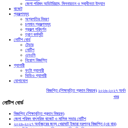
জেলা পরিষদ অডিটরিয়াম, মিলনায়তন ও স্বাধীনতা উদ্যান
বাজেট
প্রকল্পসমূহ
অগ্রগতির বিবরণ
চলমান প্রকল্পসমূহ
প্রকল্প পরিদর্শন
ত্রাণ কর্মসুচী
নোটিশ বোর্ড
টেন্ডার
নোটিশ
এনওসি
নিয়োগ বিজ্ঞপ্তি
গ্যালারী
ফটো গ্যালারী
ভিডিও গ্যালারী
যোগাযোগ
বিজ্ঞপ্তি (শিক্ষাবৃত্তি প্রদান বিষয়ক)
২০২৬-২০২৭ অর্থবছরের জন
খবর
নোটিশ বোর্ড
বিজ্ঞপ্তি (শিক্ষাবৃত্তি প্রদান বিষয়ক)
জেলা পরিষদ বাৎসরিক বাজেট ও মাসিক সভার নোটিশ
২০২৬-২০২৭ অর্থবছরের জন্য খেয়াঘাট ইজারা দরপত্র বিজ্ঞপ্তি (৩য় বার)