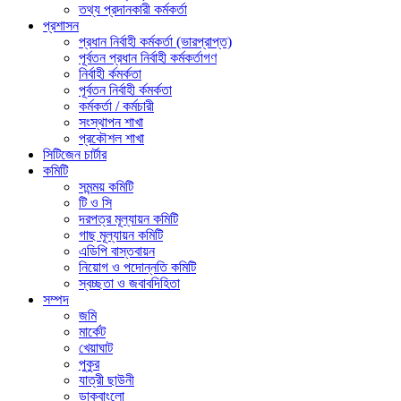
তথ্য প্রদানকারী কর্মকর্তা
প্রশাসন
প্রধান নির্বাহী কর্মকর্তা (ভারপ্রাপ্ত)
পূর্বতন প্রধান নির্বাহী কর্মকর্তাগণ
নির্বাহী র্কমর্কতা
পূর্বতন নির্বাহী র্কমর্কতা
কর্মকর্তা / কর্মচারী
সংস্থাপন শাখা
প্রকৌশল শাখা
সিটিজেন চার্টার
কমিটি
সমন্ময় কমিটি
টি ও সি
দরপত্র মূল্যায়ন কমিটি
গাছ মূল্যায়ন কমিটি
এডিপি বাস্তবায়ন
নিয়োগ ও পদোন্নতি কমিটি
স্বচ্ছতা ও জবাবদিহিতা
সম্পদ
জমি
মার্কেট
খেয়াঘাট
পুকুর
যাত্রী ছাউনী
ডাকবাংলো