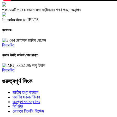
প্রধানমন্ত্রী তারেক রহমান এবং মন্ত্রীসভার শপথ গ্রহণ অনুষ্ঠান
Introduction to IELTS
প্রশাসক
শেখ মোহাম্মদ জা‌কির হো‌সেন
বিস্তারিত
প্রধান নির্বাহী কর্মকর্তা (ভারপ্রাপ্ত)
মোঃ আবু রিয়াদ
বিস্তারিত
গুরুত্বপূর্ণ লিংক
জাতীয় তথ্য বাতায়ন
স্থানীয় সরকার বিভাগ
জনপ্রশাসন মন্ত্রণালয়
সিপিটিউ
রেলওয়ে টিকেটিং সিস্টেম