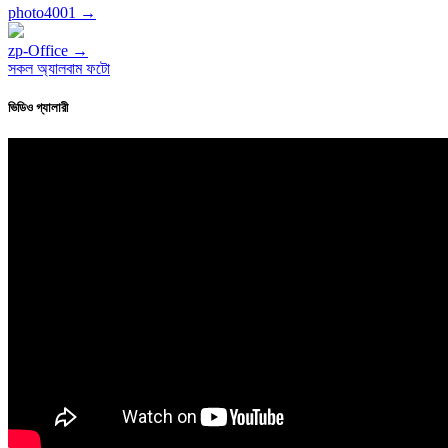
photo4001 →
zp-Office →
সকল অ্যালবাম ফটো
ভিডিও গ্যালারী