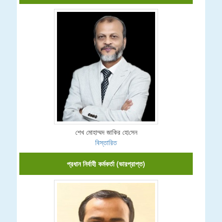
শেখ মোহাম্মদ জা‌কির হো‌সেন
বিস্তারিত
প্রধান নির্বাহী কর্মকর্তা (ভারপ্রাপ্ত)