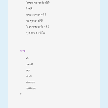
সিদ্ধান্ত গ্রহণকারী কমিটি
টি ও সি
দরপত্র মূল্যায়ন কমিটি
গাছ মূল্যায়ন কমিটি
নিয়োগ ও পদোন্নতি কমিটি
স্বচ্ছতা ও জবাবদিহিতা
সম্পদ
জমি
খেয়াঘাট
পুকুর
মার্কেট
ডাকবাংলো
অডিটরিয়াম