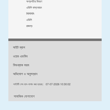
অগ্রগতির বিবরণ
এডিপি বাস্তবায়ন
সিপিপিসি
এডিপি
রাজস্ব
সাইট ম্যাপ
ওয়েব এডমিন
ফিডব্যাক ফরম
অভিযোগ ও অনুসন্ধান
সাইটটি শেষ হাল-নাগাদ করা হয়েছে:
07-07-2026 10:30:02
সামাজিক যোগাযোগ
ডিজাইন & ডেভেলপড বাইঃ এফএলআইটিঃ ০১৮৭২৭৮৮৫৯২ / ০১৭২৯৭২৪২৩২