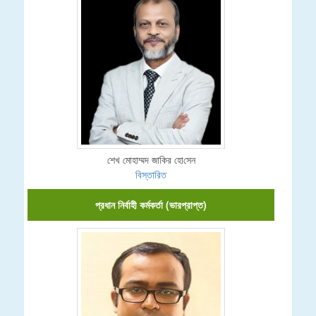
শেখ মোহাম্মদ জা‌কির হো‌সেন
বিস্তারিত
প্রধান নির্বাহী কর্মকর্তা (ভারপ্রাপ্ত)