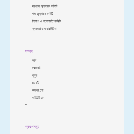
দরপত্র মূল্যায়ন কমিটি
গাছ মূল্যায়ন কমিটি
নিয়োগ ও পদোন্নতি কমিটি
স্বচ্ছতা ও জবাবদিহিতা
সম্পদ
জমি
খেয়াঘাট
পুকুর
মার্কেট
ডাকবাংলো
অডিটরিয়াম
প্রকল্পসমূহ