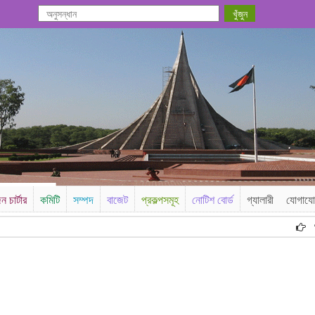
ন চার্টার
কমিটি
সম্পদ
বাজেট
প্রকল্পসমূহ
নোটিশ বোর্ড
গ্যালারী
যোগায
বিজ্ঞ