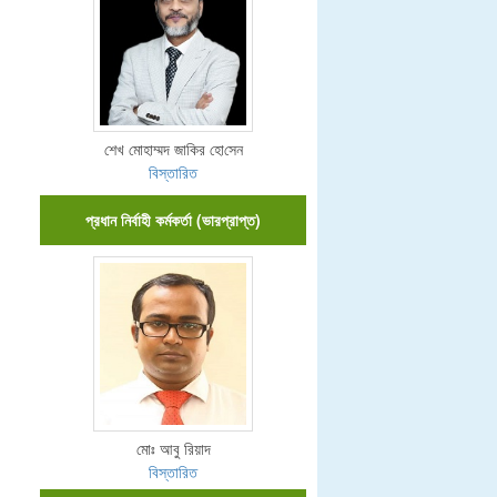
শেখ মোহাম্মদ জা‌কির হো‌সেন
বিস্তারিত
প্রধান নির্বাহী কর্মকর্তা (ভারপ্রাপ্ত)
মোঃ আবু রিয়াদ
বিস্তারিত