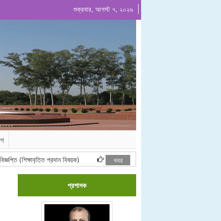
শুক্রবার, আগস্ট ৭, ২০২৬
োগ
প্তি (শিক্ষাবৃত্তি প্রদান বিষয়ক)
২০২৬-২০২৭ অর্থবছরের জন্য খেয়াঘাট ইজারা দরপত্র বি
খবর
প্রশাসক