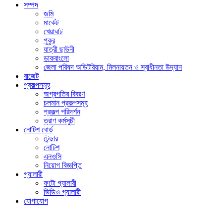
সম্পদ
জমি
মার্কেট
খেয়াঘাট
পুকুর
যাত্রী ছাউনী
ডাকবাংলো
জেলা পরিষদ অডিটরিয়াম, মিলনায়তন ও স্বাধীনতা উদ্যান
বাজেট
প্রকল্পসমূহ
অগ্রগতির বিবরণ
চলমান প্রকল্পসমূহ
প্রকল্প পরিদর্শন
ত্রাণ কর্মসুচী
নোটিশ বোর্ড
টেন্ডার
নোটিশ
এনওসি
নিয়োগ বিজ্ঞপ্তি
গ্যালারী
ফটো গ্যালারী
ভিডিও গ্যালারী
যোগাযোগ