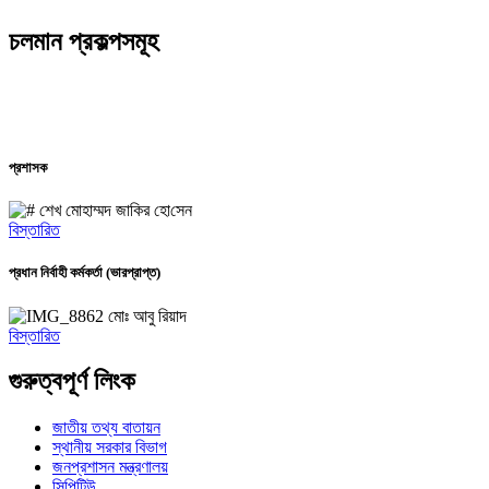
চলমান প্রকল্পসমূহ
প্রশাসক
শেখ মোহাম্মদ জা‌কির হো‌সেন
বিস্তারিত
প্রধান নির্বাহী কর্মকর্তা (ভারপ্রাপ্ত)
মোঃ আবু রিয়াদ
বিস্তারিত
গুরুত্বপূর্ণ লিংক
জাতীয় তথ্য বাতায়ন
স্থানীয় সরকার বিভাগ
জনপ্রশাসন মন্ত্রণালয়
সিপিটিউ