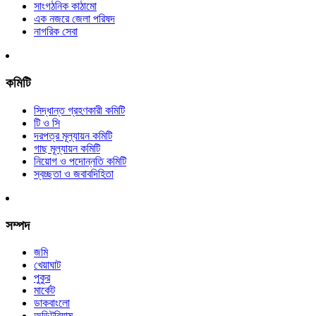
সাংগঠনিক কাঠামো
এক নজরে জেলা পরিষদ
নাগরিক সেবা
কমিটি
সিদ্ধান্ত গ্রহণকারী কমিটি
টি ও সি
দরপত্র মূল্যায়ন কমিটি
গাছ মূল্যায়ন কমিটি
নিয়োগ ও পদোন্নতি কমিটি
স্বচ্ছতা ও জবাবদিহিতা
সম্পদ
জমি
খেয়াঘাট
পুকুর
মার্কেট
ডাকবাংলো
অডিটরিয়াম