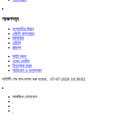
প্রকল্পসমূহ
অগ্রগতির বিবরণ
এডিপি বাস্তবায়ন
সিপিপিসি
এডিপি
রাজস্ব
সাইট ম্যাপ
ওয়েব এডমিন
ফিডব্যাক ফরম
অভিযোগ ও অনুসন্ধান
সাইটটি শেষ হাল-নাগাদ করা হয়েছে:
07-07-2026 10:30:02
সামাজিক যোগাযোগ