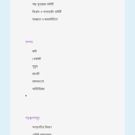
গাছ মূল্যায়ন কমিটি
নিয়োগ ও পদোন্নতি কমিটি
স্বচ্ছতা ও জবাবদিহিতা
সম্পদ
জমি
খেয়াঘাট
পুকুর
মার্কেট
ডাকবাংলো
অডিটরিয়াম
প্রকল্পসমূহ
অগ্রগতির বিবরণ
এডিপি বাস্তবায়ন