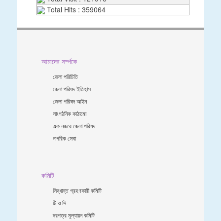
Total Hits : 359064
আমাদের সর্ম্পকে
জেলা পরিচিতি
জেলা পরিষদ ইতিহাস
জেলা পরিষদ আইন
সাংগঠনিক কাঠামো
এক নজরে জেলা পরিষদ
নাগরিক সেবা
কমিটি
সিদ্ধান্ত গ্রহণকারী কমিটি
টি ও সি
দরপত্র মূল্যায়ন কমিটি