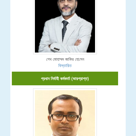
শেখ মোহাম্মদ জা‌কির হো‌সেন
বিস্তারিত
প্রধান নির্বাহী কর্মকর্তা (ভারপ্রাপ্ত)