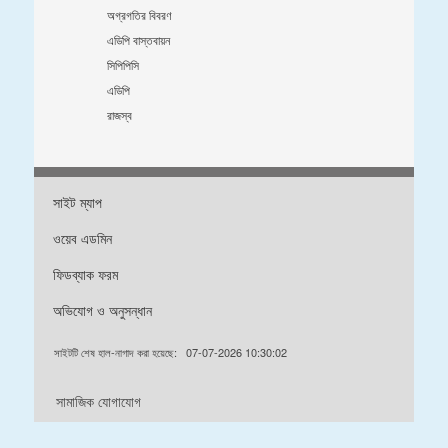
অগ্রগতির বিবরণ
এডিপি বাস্তবায়ন
সিপিপিসি
এডিপি
রাজস্ব
সাইট ম্যাপ
ওয়েব এডমিন
ফিডব্যাক ফরম
অভিযোগ ও অনুসন্ধান
সাইটটি শেষ হাল-নাগাদ করা হয়েছে:
07-07-2026 10:30:02
সামাজিক যোগাযোগ
ডিজাইন & ডেভেলপড বাইঃ এফএলআইটিঃ ০১৮৭২৭৮৮৫৯২ / ০১৭২৯৭২৪২৩২