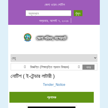
জেলা ওয়েব পোর্টাল
শুক্রবার, আগস্ট ৭, ২০২৬
জেলা পরিষদ, বাগেরহাট
বিজ্ঞপ্তি (শিক্ষাবৃত্তি প্রদান বিষয়ক)
২০২৬-২০২৭ অর্থবছরের জন
খবর
নোটিশ ( ই-টেন্ডার লাটারী )
Tender_Notice
প্রশাসক