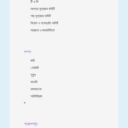
টি ও সি
দরপত্র মূল্যায়ন কমিটি
গাছ মূল্যায়ন কমিটি
নিয়োগ ও পদোন্নতি কমিটি
স্বচ্ছতা ও জবাবদিহিতা
সম্পদ
জমি
খেয়াঘাট
পুকুর
মার্কেট
ডাকবাংলো
অডিটরিয়াম
প্রকল্পসমূহ