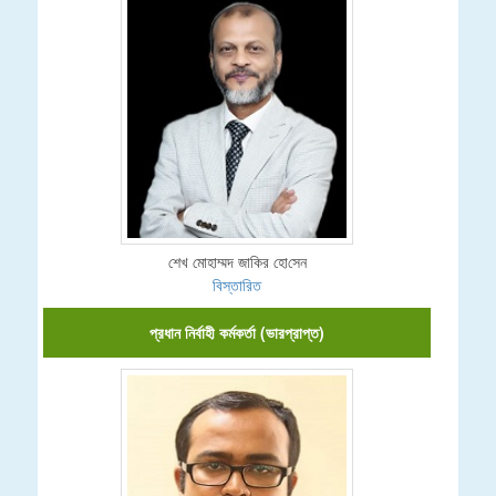
শেখ মোহাম্মদ জা‌কির হো‌সেন
বিস্তারিত
প্রধান নির্বাহী কর্মকর্তা (ভারপ্রাপ্ত)