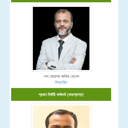
শেখ মোহাম্মদ জা‌কির হো‌সেন
বিস্তারিত
প্রধান নির্বাহী কর্মকর্তা (ভারপ্রাপ্ত)