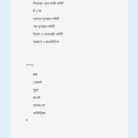
সিদ্ধান্ত গ্রহণকারী কমিটি
টি ও সি
দরপত্র মূল্যায়ন কমিটি
গাছ মূল্যায়ন কমিটি
নিয়োগ ও পদোন্নতি কমিটি
স্বচ্ছতা ও জবাবদিহিতা
সম্পদ
জমি
খেয়াঘাট
পুকুর
মার্কেট
ডাকবাংলো
অডিটরিয়াম