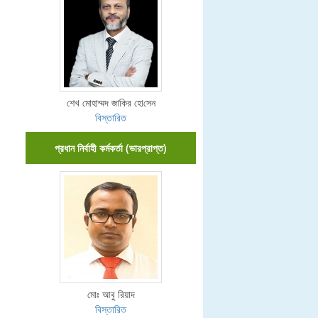
শেখ মোহাম্মদ জা‌কির হো‌সেন
বিস্তারিত
প্রধান নির্বাহী কর্মকর্তা (ভারপ্রাপ্ত)
মোঃ আবু রিয়াদ
বিস্তারিত