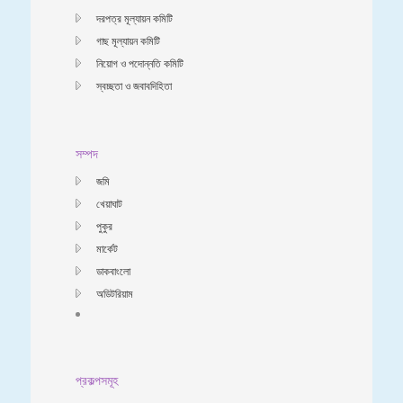
দরপত্র মূল্যায়ন কমিটি
গাছ মূল্যায়ন কমিটি
নিয়োগ ও পদোন্নতি কমিটি
স্বচ্ছতা ও জবাবদিহিতা
সম্পদ
জমি
খেয়াঘাট
পুকুর
মার্কেট
ডাকবাংলো
অডিটরিয়াম
প্রকল্পসমূহ