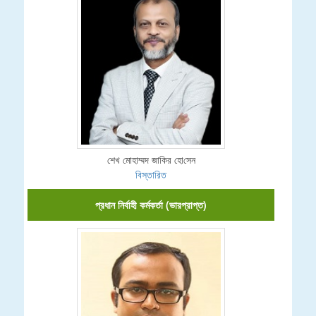
শেখ মোহাম্মদ জা‌কির হো‌সেন
বিস্তারিত
প্রধান নির্বাহী কর্মকর্তা (ভারপ্রাপ্ত)