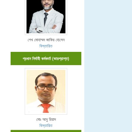
শেখ মোহাম্মদ জা‌কির হো‌সেন
বিস্তারিত
প্রধান নির্বাহী কর্মকর্তা (ভারপ্রাপ্ত)
মোঃ আবু রিয়াদ
বিস্তারিত