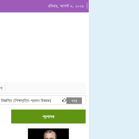
রবিবার, আগস্ট ৯, ২০২৬
োগ
প্তি (শিক্ষাবৃত্তি প্রদান বিষয়ক)
২০২৬-২০২৭ অর্থবছরের জন্য খেয়াঘাট ইজারা দরপত্র বি
খবর
প্রশাসক