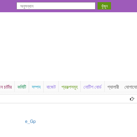
ন চার্টার
কমিটি
সম্পদ
বাজেট
প্রকল্পসমূহ
নোটিশ বোর্ড
গ্যালারী
যোগায
বিজ্ঞ
e_Gp