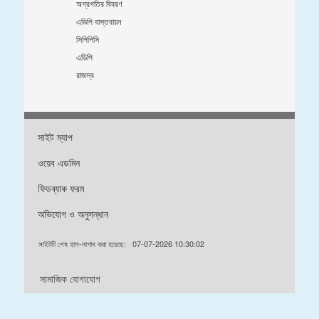
অগ্রগতির বিবরণ
এডিপি বাস্তবায়ন
সিপিপিসি
এডিপি
রাজস্ব
সাইট ম্যাপ
ওয়েব এডমিন
ফিডব্যাক ফরম
অভিযোগ ও অনুসন্ধান
সাইটটি শেষ হাল-নাগাদ করা হয়েছে:
07-07-2026 10:30:02
সামাজিক যোগাযোগ
ডিজাইন & ডেভেলপড বাইঃ এফএলআইটিঃ ০১৮৭২৭৮৮৫৯২ / ০১৭২৯৭২৪২৩২