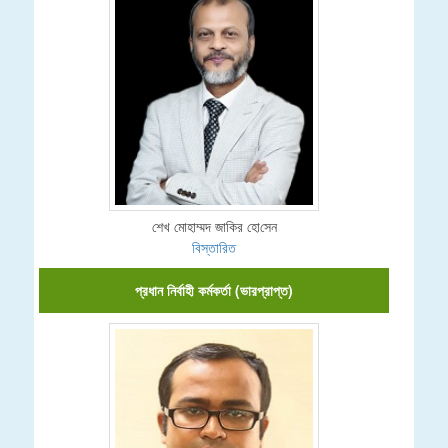
শেখ মোহাম্মদ জা‌কির হো‌সেন
বিস্তারিত
প্রধান নির্বাহী কর্মকর্তা (ভারপ্রাপ্ত)