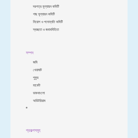
দরপত্র মূল্যায়ন কমিটি
গাছ মূল্যায়ন কমিটি
নিয়োগ ও পদোন্নতি কমিটি
স্বচ্ছতা ও জবাবদিহিতা
সম্পদ
জমি
খেয়াঘাট
পুকুর
মার্কেট
ডাকবাংলো
অডিটরিয়াম
প্রকল্পসমূহ